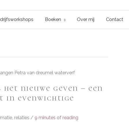
drijfsworkshops
Boeken
Over mij
Contact
 het nieuwe geven – een
t in evenwichtige
rmatie
,
relaties
/
9 minutes of reading