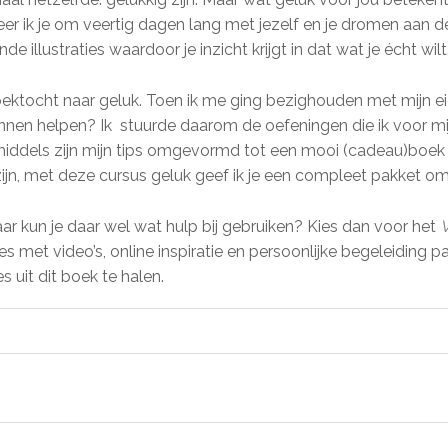
er ik je om veertig dagen lang met jezelf en je dromen aan d
 illustraties waardoor je inzicht krijgt in dat wat je écht wilt
zoektocht naar geluk. Toen ik me ging bezighouden met mijn e
nnen helpen? Ik stuurde daarom de oefeningen die ik voor mi
middels zijn mijn tips omgevormd tot een mooi (cadeau)boek d
k zijn, met deze cursus geluk geef ik je een compleet pakket 
aar kun je daar wel wat hulp bij gebruiken? Kies dan voor het
les met video’s, online inspiratie en persoonlijke begeleiding 
 uit dit boek te halen.