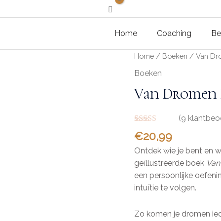
Home
Coaching
Be
Home
/
Boeken
/ Van Dr
Boeken
Van Dromen 
(
9
klantbeo
Gewaardeerd
9
€
20,99
5.00
op 5
gebaseerd op
Ontdek wie je bent en w
klantbeoordelingen
geïllustreerde boek
Van
een persoonlijke oefening
intuïtie te volgen.
Zo komen je dromen iede