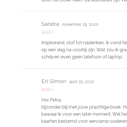
Sandra
november 25, 2020
Gewaardeerd
Inspirerend, stof tot nadenken. Ik vond
5
uit 5
op een dag na voorbij zijn. Wat zou ik gr
schrijven even geen telefoon of laptop.
Eri Simon
april 25, 2022
Gewaardeerd
Hoi Petra,
5
uit 5
bijzonder blij met jouw prachtige boek. H
bewaar ik voor een later moment. Wel heb
kaarten bestemd voor eenzame ouderen v