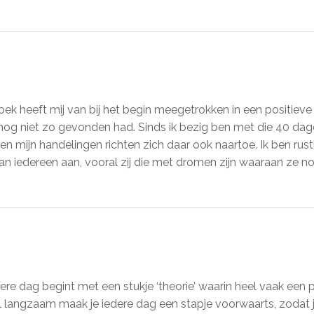
boek heeft mij van bij het begin meegetrokken in een positiev
 nog niet zo gevonden had. Sinds ik bezig ben met die 40 dage
en mijn handelingen richten zich daar ook naartoe. Ik ben rus
aan iedereen aan, vooral zij die met dromen zijn waaraan ze 
dere dag begint met een stukje ‘theorie’ waarin heel vaak een p
l langzaam maak je iedere dag een stapje voorwaarts, zodat j