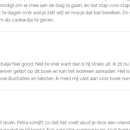
itnodigt om er mee aan de slag te gaan, en dat stap voor stap
t te dagen over wat je zelf wilt en hoe je dat kan bereiken. En
om als cadeautje te geven.
stukje feel good. Niet te snel want dan is hij straks uit. Ik zit 
sen getipt op dit boek en kan het iedereen aanraden. Het is ee
ie illustraties en teksten. Ik meld mij vast aan voor boek nu
et leven. Petra schrijft zo dat het voelt alsof je door een v
verrassend en bijzonder. Een aanrader wanneer je op zoek bent n