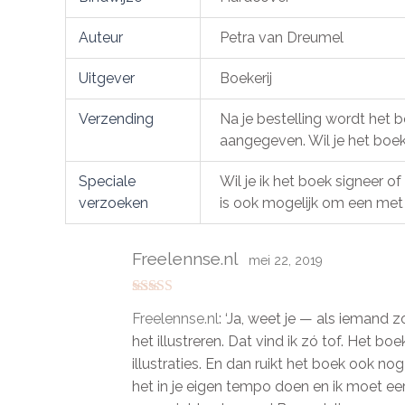
Auteur
Petra van Dreumel
Uitgever
Boekerij
Verzending
Na je bestelling wordt het 
aangegeven. Wil je het boe
Speciale
Wil je ik het boek signeer o
verzoeken
is ook mogelijk om een met 
Freelennse.nl
mei 22, 2019
Gewaardeerd
Freelennse.nl
: ‘Ja, weet je — als iemand 
5
uit 5
het illustreren. Dat vind ik zó tof. Het 
illustraties. En dan ruikt het boek ook nog
het in je eigen tempo doen en ik moet eerli