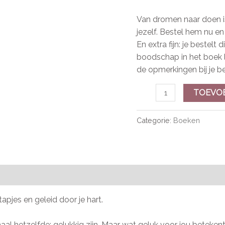
Van dromen naar doen is
jezelf. Bestel hem nu e
En extra fijn: je bestelt 
boodschap in het boek l
de opmerkingen bij je be
TOEVO
Categorie:
Boeken
)
apjes en geleid door je hart.
al hetzelfde: gelukkig zijn. Maar wat geluk voor jou betekent, is