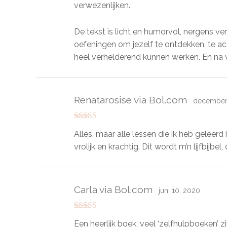
verwezenlijken.
De tekst is licht en humorvol, nergens vero
oefeningen om jezelf te ontdekken, te ac
heel verhelderend kunnen werken. En na v
Renatarosise via Bol.com
december 
Gewaardeerd
Alles, maar alle lessen die ik heb geleerd 
5
uit 5
vrolijk en krachtig. Dit wordt m’n lijfbijbel,
Carla via Bol.com
juni 10, 2020
Gewaardeerd
Een heerlijk boek, veel ‘zelfhulpboeken’ z
5
uit 5