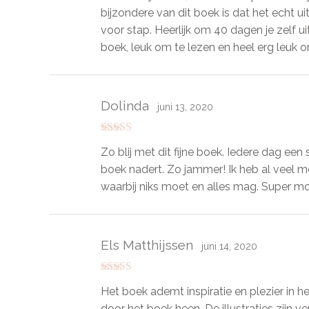
bijzondere van dit boek is dat het echt u
voor stap. Heerlijk om 40 dagen je zelf ui
boek, leuk om te lezen en heel erg leuk 
Dolinda
juni 13, 2020
Gewaardeerd
Zo blij met dit fijne boek. Iedere dag een 
5
uit 5
boek nadert. Zo jammer! Ik heb al veel men
waarbij niks moet en alles mag. Super moo
Els Matthijssen
juni 14, 2020
Gewaardeerd
Het boek ademt inspiratie en plezier in h
5
uit 5
door het boek heen. De illustraties zijn 