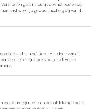
. Veranderen gaat natuurlijk ook het beste stap
 daarnaast wordt je gewoon heel erg blij van dit
nu op drie kwart van het boek. Het einde van dit
n heel lief en fijn boek vóór jezelf. Eentje
mmer 2!
riendin wordt meegenomen in de ontdekkingstocht
aar meer plezier en doel in je leven!