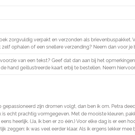
boek zorgvuldig verpakt en verzonden als brievenbuspakket. 
k zelf ophalen of een snellere verzending? Neem dan voor je
f voorzie van een tekst? Geef dat dan aan bij het opmerkingen
de hand geïllustreerde kaart erbij te bestellen. Neem hiervo
zo gepassioneerd zijn dromen volgt, dan ben ik om. Petra deed
boek is echt prachtig vormgegeven. Met de mooiste kleuren, pa
 eens heerlijk. (Ja, ik ben er zo één.) Voor elke dag is er een h
jk zeggen: ik was veel eerder klaar. Als ik ergens lekker mee b