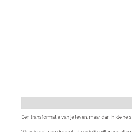
Beschrijving
Extra informatie
Beoordelingen (9
Een transformatie van je leven, maar dan in kleine st
Waar je ook van droomt, uiteindelijk willen we allema