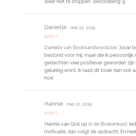
weer niet te stoppen.’ Beoordeling: 9
Danielle
mei 22, 2019
Gewaardeerd
Danielle van Booksandwords.be
: ‘Jouw 
5
uit 5
bestond voor mij, maar die ik persoonlijk
gedachten veel positiever geworden zijn 
gelukkig word. Ik raad dit boek dan ook 
hoe.’
Hannie
mei 22, 2019
Gewaardeerd
Hannie van Grol op
In de Boekenkast
: Ie
5
uit 5
motivatie, dan volgt de opdracht. En hee