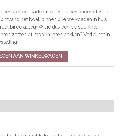
 een perfect cadeautje – voor een ander of voor
n ontvang het boek binnen drie werkdagen in huis.
direct bij de auteur. Wil je dus een persoonlijke
aten zetten of mooi in laten pakken? Vertel het in
stelling!
EGEN AAN WINKELWAGEN
 heel persoonlijk. En juist dat wil ik je graag